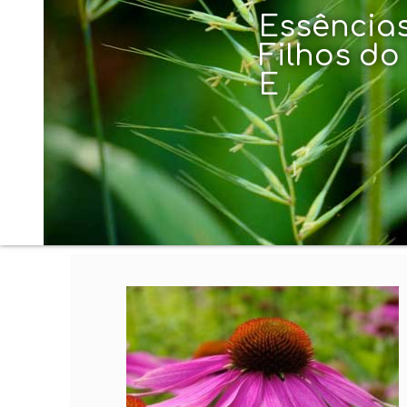
Essências
Filhos do
E