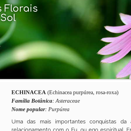
 Florais
 Sol
ECHINACEA
(Echinacea purpúrea, rosa-roxa)
Família Botânica
: Asteraceae
Nome popular
: Purpúrea
Uma das mais importantes conquistas da
relacionamento com o Eu, ou ego espiritual. 