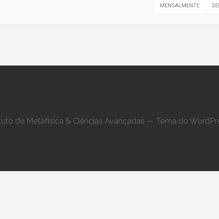
MENSALMENTE
SE
ituto de Metafísica & Ciências Avançadas — Tema do WordPre