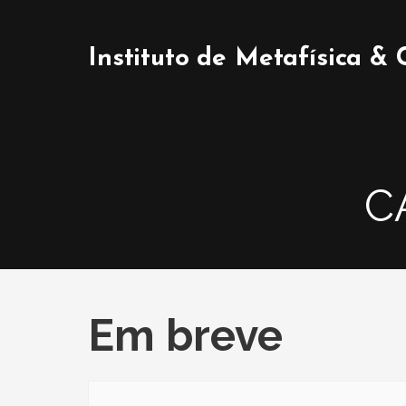
Ir
direto
para
Instituto de Metafísica &
o
conteúdo
C
Em breve