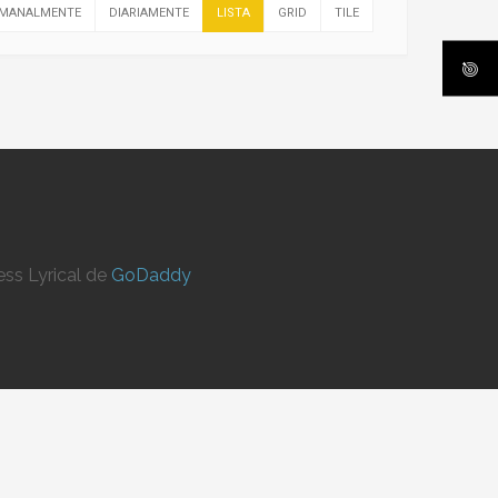
MANALMENTE
DIARIAMENTE
LISTA
GRID
TILE
ss Lyrical de
GoDaddy