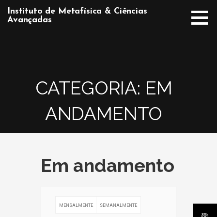
Ir
Instituto de Metafísica & Ciências
direto
Avançadas
para
o
conteúdo
CATEGORIA: EM
ANDAMENTO
Em andamento
MENSALMENTE
SEMANALMENTE