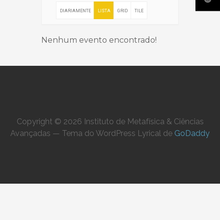
DIARIAMENTE
LISTA
GRID
TILE
Nenhum evento encontrado!
Copyright © 2026 Instituto de Metafísica & Ciências
Avançadas — Tema do WordPress Lyrical de
GoDaddy