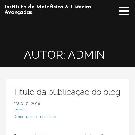
Ir
Instituto de Metafísica & Ciências
direto
Avançadas
para
o
conteúdo
AUTOR: ADMIN
Título da publicação do blog
maio 31, 2018
admin
Deixe um comentário