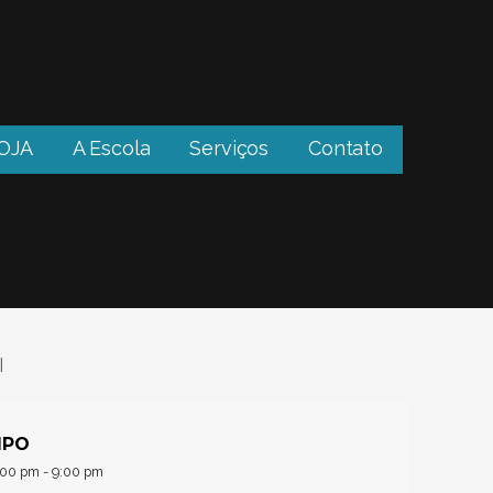
OJA
A Escola
Serviços
Contato
MPO
:00 pm - 9:00 pm