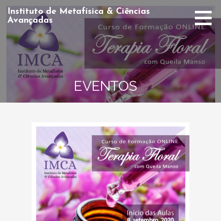
Ir
Instituto de Metafísica & Ciências
direto
Avançadas
para
o
conteúdo
EVENTOS